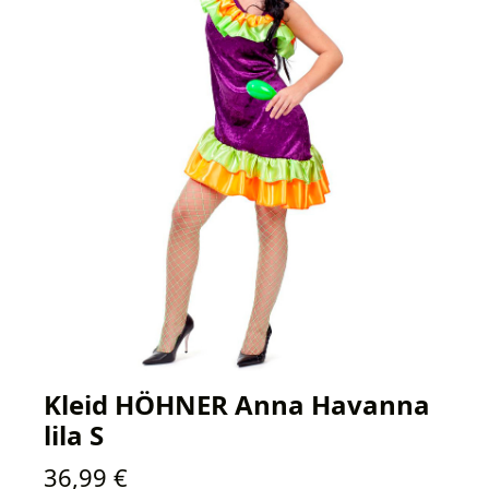
Kleid HÖHNER Anna Havanna
lila S
Regulärer Preis:
36,99 €