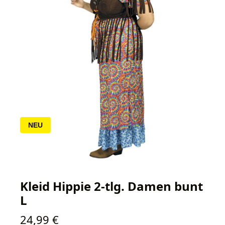
NEU
Kleid Hippie 2-tlg. Damen bunt
L
Regulärer Preis:
24,99 €