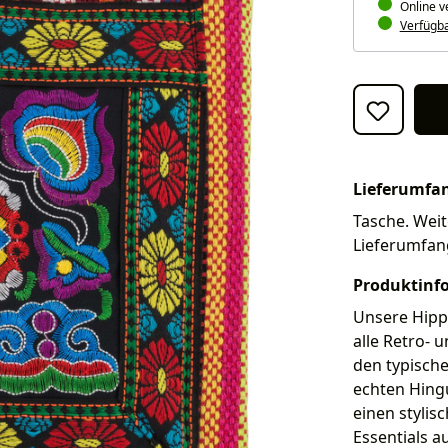
Online v
Verfügbar
Lieferumfa
Tasche. Weit
Lieferumfan
Produktinf
Unsere Hippi
alle Retro- 
den typische
echten Hingu
einen stylisc
Essentials a