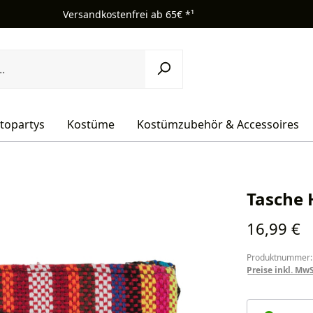
Versandkostenfrei ab 65€ *¹
topartys
Kostüme
Kostümzubehör & Accessoires
Tasche 
Regulärer Pr
16,99 €
Produktnummer:
Preise inkl. Mw