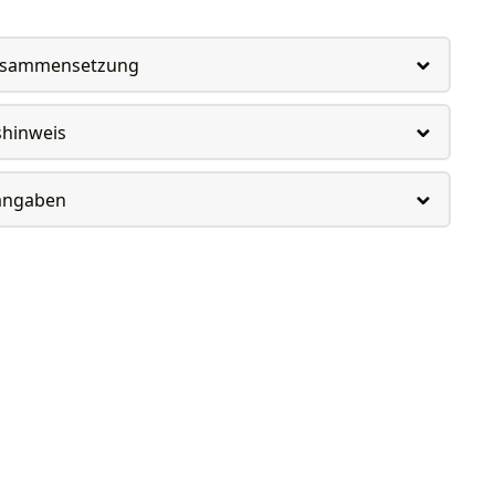
usammensetzung
shinweis
rangaben