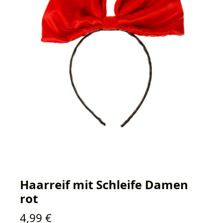
Haarreif mit Schleife Damen
rot
Regulärer Preis:
4,99 €