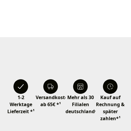
1-2
Versandkostenfrei
Mehr als 30
Kauf auf
Werktage
ab 65€ *¹
Filialen
Rechnung &
Lieferzeit *¹
deutschlandweit
später
zahlen*¹