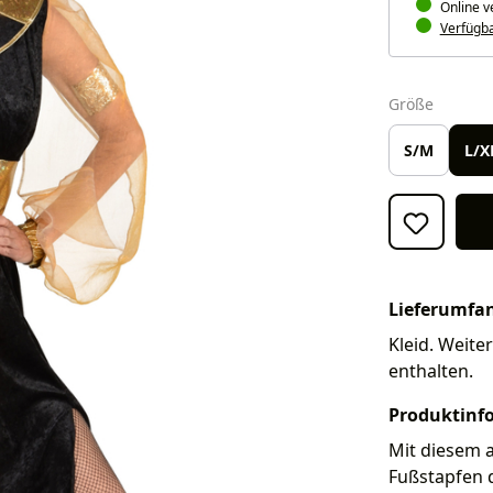
Online v
Verfügbar
auswäh
Größe
S/M
L/X
Lieferumfa
Kleid. Weite
enthalten.
Produktinf
Mit diesem a
Fußstapfen d