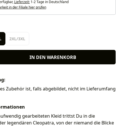
erfügbar,
Lieferzeit:
1-2 Tage in Deutschland
keit in der Filiale hier prüfen
len
L
2XL/3XL
IN DEN WARENKORB
ng:
res Zubehör ist, falls abgebildet, nicht im Lieferumfang
ormationen
ufwendig gearbeiteten Kleid trittst Du in die
er legendären Cleopatra, von der niemand die Blicke