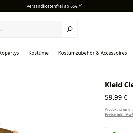
Versandkostenfrei ab 65€ *¹
topartys
Kostüme
Kostümzubehör & Accessoires
Kleid C
Regulärer Pr
59,99 €
Produktnummer:
Preise inkl. Mw