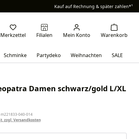
Kauf auf Rechnung & später zahlen*¹
Schminke
Partydeko
Weihnachten
SALE
leopatra Damen schwarz/gold L/XL
eis:
 m221833-040-014
St. zzgl. Versandkosten