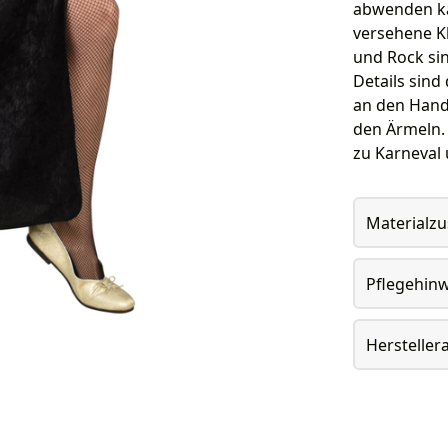
abwenden ka
versehene Kl
und Rock sin
Details sind
an den Hand
den Ärmeln.
zu Karneval 
Materialz
Pflegehin
Herstelle