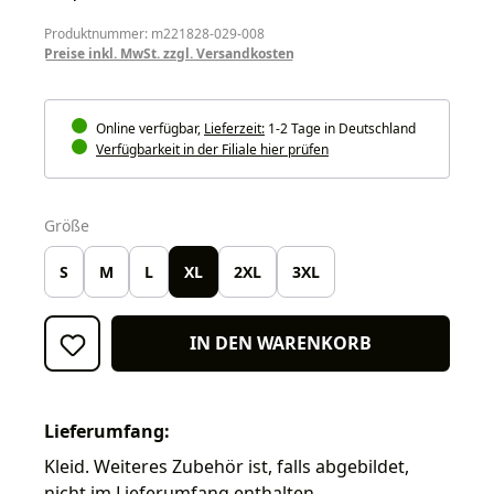
Produktnummer: m221828-029-008
Preise inkl. MwSt. zzgl. Versandkosten
Online verfügbar,
Lieferzeit:
1-2 Tage in Deutschland
Verfügbarkeit in der Filiale hier prüfen
auswählen
Größe
S
M
L
XL
2XL
3XL
IN DEN WARENKORB
Lieferumfang:
Kleid. Weiteres Zubehör ist, falls abgebildet,
nicht im Lieferumfang enthalten.