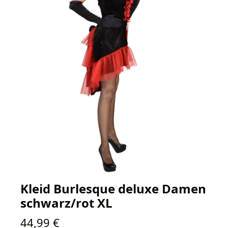
Kleid Burlesque deluxe Damen
schwarz/rot XL
Regulärer Preis:
44,99 €