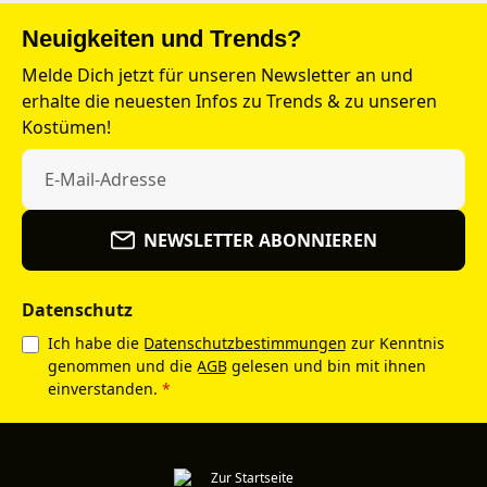
Neuigkeiten und Trends?
Melde Dich jetzt für unseren Newsletter an und
erhalte die neuesten Infos zu Trends & zu unseren
Kostümen!
NEWSLETTER ABONNIEREN
Datenschutz
Ich habe die
Datenschutzbestimmungen
zur Kenntnis
genommen und die
AGB
gelesen und bin mit ihnen
einverstanden.
*