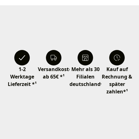
1-2
Versandkostenfrei
Mehr als 30
Kauf auf
Werktage
ab 65€ *¹
Filialen
Rechnung &
Lieferzeit *¹
deutschlandweit
später
zahlen*¹