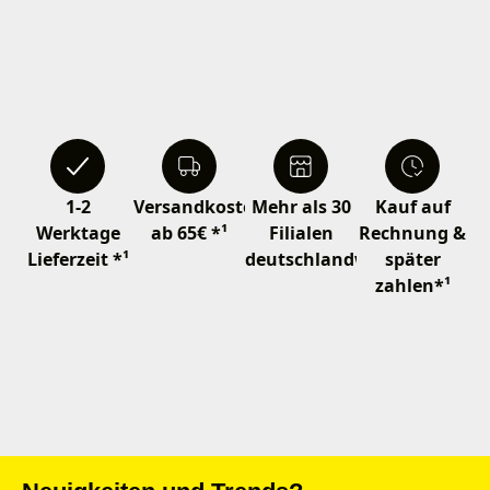
1-2
Versandkostenfrei
Mehr als 30
Kauf auf
Werktage
ab 65€ *¹
Filialen
Rechnung &
Lieferzeit *¹
deutschlandweit
später
zahlen*¹