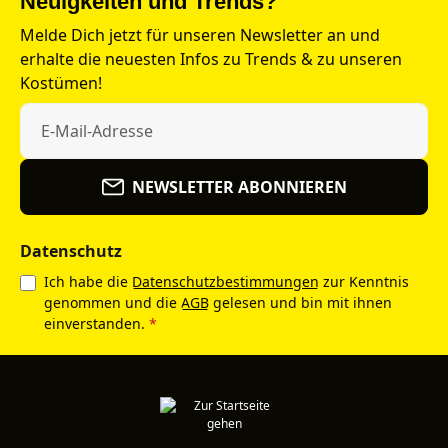
Neuigkeiten und Trends?
Melde Dich jetzt für unseren Newsletter an und
erhalte die neuesten Infos zu Trends & zu unseren
Kostümen!
NEWSLETTER ABONNIEREN
Datenschutz
Ich habe die
Datenschutzbestimmungen
zur Kenntnis
genommen und die
AGB
gelesen und bin mit ihnen
einverstanden.
*