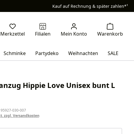
Kauf auf Rechnung & später zahlen*¹
Schminke
Partydeko
Weihnachten
SALE
anzug Hippie Love Unisex bunt L
eis:
 95927-030-007
St. zzgl. Versandkosten