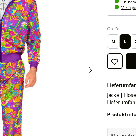
Online v
Verfügbar
auswäh
Größe
M
L
Lieferumfa
Jacke | Hose.
Lieferumfan
Produktinf
Materialz