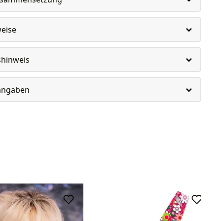
weise
shinweis
rangaben