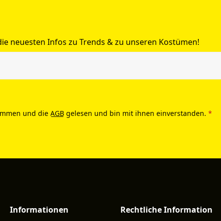
 die neuesten Infos zu Trends & zu unseren Kostümen!
ommen und die
AGB
gelesen und bin mit ihnen einverstanden.
*
Informationen
Rechtliche Information