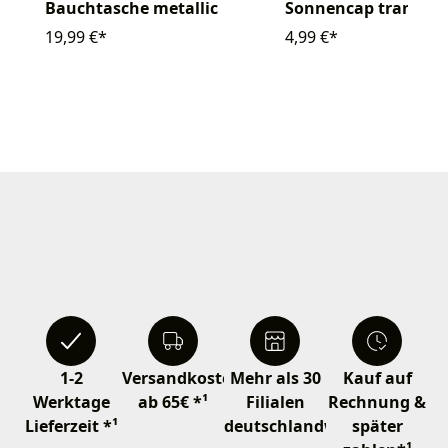
Bauchtasche metallic
Sonnencap transpar
19,99 €*
4,99 €*
1-2
Versandkostenfrei
Mehr als 30
Kauf auf
Werktage
ab 65€ *¹
Filialen
Rechnung &
Lieferzeit *¹
deutschlandweit
später