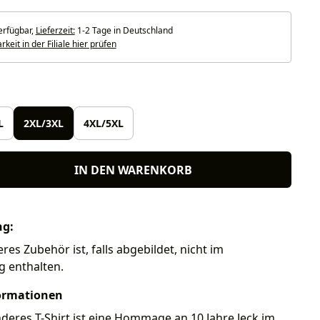
erfügbar,
Lieferzeit:
1-2 Tage in Deutschland
keit in der Filiale hier prüfen
len
L
2XL/3XL
4XL/5XL
IN DEN WARENKORB
ng:
eres Zubehör ist, falls abgebildet, nicht im
g enthalten.
ormationen
eres T-Shirt ist eine Hommage an 10 Jahre Jeck im