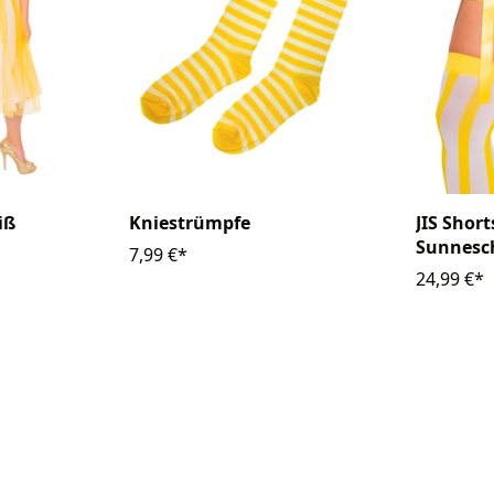
iß
Kniestrümpfe
JIS Short
Sunnesch
7,99 €*
Fransen
24,99 €*