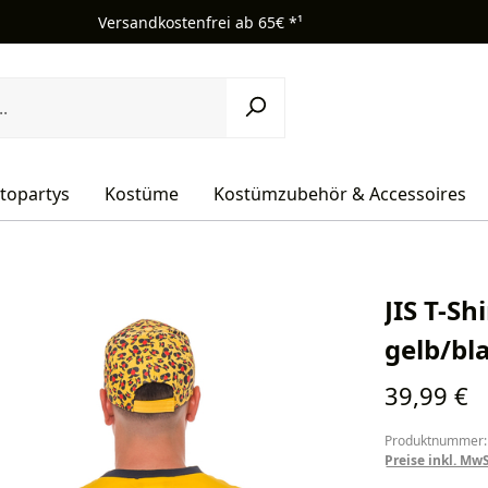
Versandkostenfrei ab 65€ *¹
topartys
Kostüme
Kostümzubehör & Accessoires
JIS T-Sh
gelb/bl
Regulärer Pr
39,99 €
Produktnummer:
Preise inkl. Mw