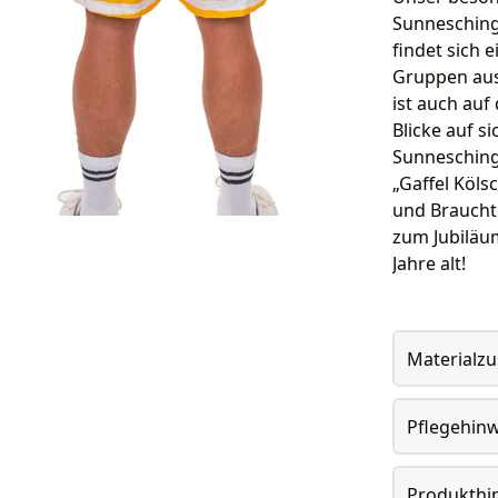
Sunnesching 
findet sich 
Gruppen aus 
ist auch auf
Blicke auf s
Sunnesching
„Gaffel Köls
und Brauchtu
zum Jubiläum
Jahre alt!
Materialz
Pflegehin
Produkthi