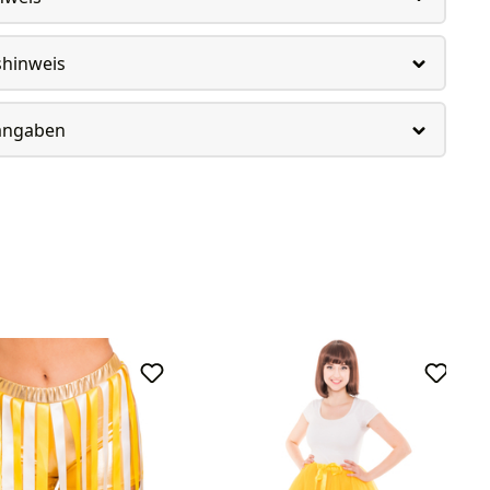
shinweis
rangaben