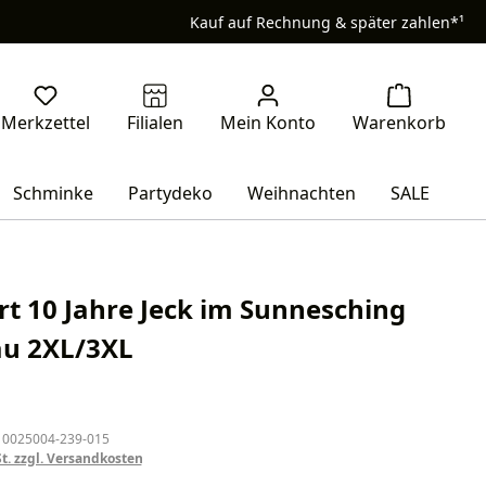
Kauf auf Rechnung & später zahlen*¹
Schminke
Partydeko
Weihnachten
SALE
irt 10 Jahre Jeck im Sunnesching
au 2XL/3XL
eis:
 0025004-239-015
St. zzgl. Versandkosten