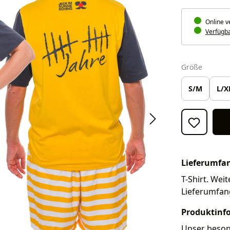
Online v
Verfügbar
auswäh
Größe
S/M
L/X
Lieferumfa
T-Shirt. Weit
Lieferumfan
Produktinf
Unser besond