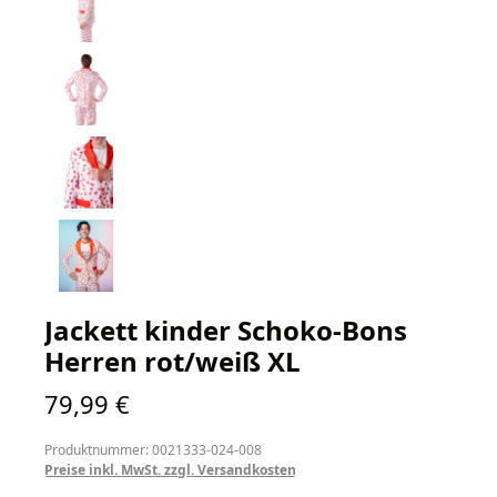
Jackett kinder Schoko-Bons
Herren rot/weiß XL
Regulärer Preis:
79,99 €
Produktnummer: 0021333-024-008
Preise inkl. MwSt. zzgl. Versandkosten