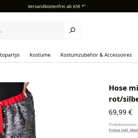
Versandkostenfrei ab 65€ *¹
topartys
Kostüme
Kostümzubehör & Accessoires
Hose mi
rot/sil
Regulärer Pr
69,99 €
Produktnummer:
Preise inkl. Mw