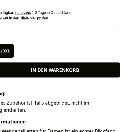
erfügbar,
Lieferzeit:
1-2 Tage in Deutschland
keit in der Filiale hier prüfen
len
L/3XL
IN DEN WARENKORB
ng:
es Zubehör ist, falls abgebildet, nicht im
g enthalten.
ormationen
 Wendepailletten für Damen ist ein echter Blickfang