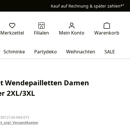
Kauf auf Rechnung & später zahlen*¹
Schminke
Partydeko
Weihnachten
SALE
t Wendepailletten Damen
ber 2XL/3XL
eis:
 0012124-094-015
St. zzgl. Versandkosten