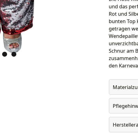
und das perf
Rot und Silb
bunten Top 
getragen wer
Wendepaille
unverzichtba
Schnur am B
zusammenhalt
den Karneva
Materialz
Pflegehin
Herstelle