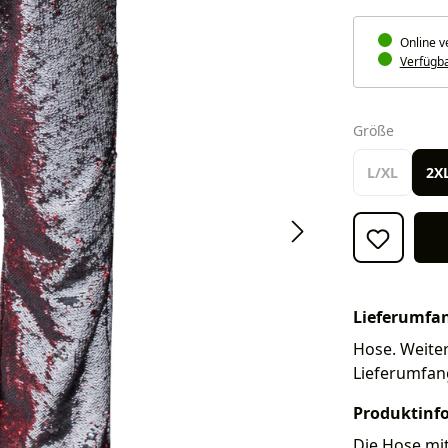
Online v
Verfügbar
auswäh
Größe
L/XL
2X
Lieferumfa
Hose. Weiter
Lieferumfan
Produktinf
Die Hose mit