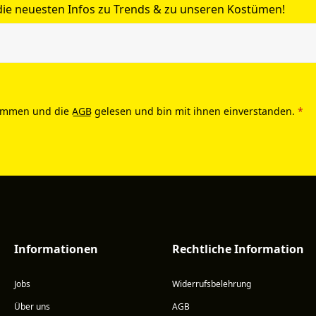
 die neuesten Infos zu Trends & zu unseren Kostümen!
ommen und die
AGB
gelesen und bin mit ihnen einverstanden.
*
Informationen
Rechtliche Information
Jobs
Widerrufsbelehrung
Über uns
AGB