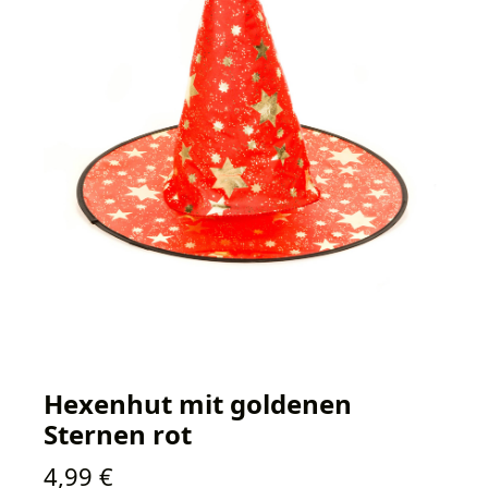
Hexenhut mit goldenen
Sternen rot
Regulärer Preis:
4,99 €