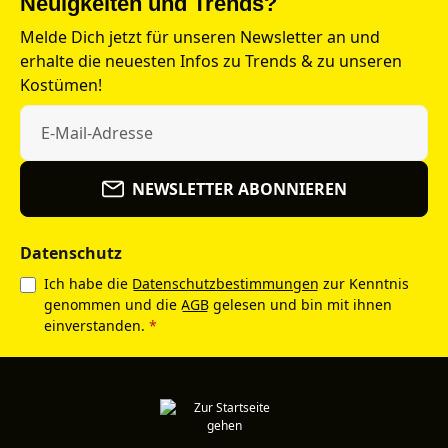
Neuigkeiten und Trends?
Melde Dich jetzt für unseren Newsletter an und
erhalte die neuesten Infos zu Trends & zu unseren
Kostümen!
NEWSLETTER ABONNIEREN
Datenschutz
Ich habe die
Datenschutzbestimmungen
zur Kenntnis
genommen und die
AGB
gelesen und bin mit ihnen
einverstanden.
*