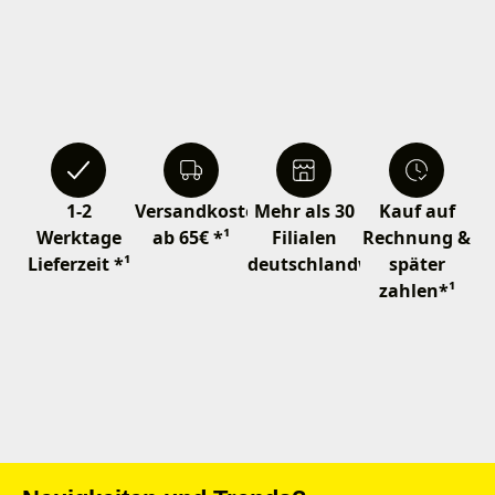
1-2
Versandkostenfrei
Mehr als 30
Kauf auf
Werktage
ab 65€ *¹
Filialen
Rechnung &
Lieferzeit *¹
deutschlandweit
später
zahlen*¹