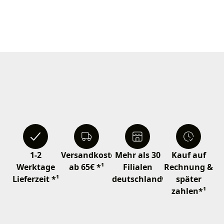
1-2
Versandkostenfrei
Mehr als 30
Kauf auf
Werktage
ab 65€ *¹
Filialen
Rechnung &
Lieferzeit *¹
deutschlandweit
später
zahlen*¹