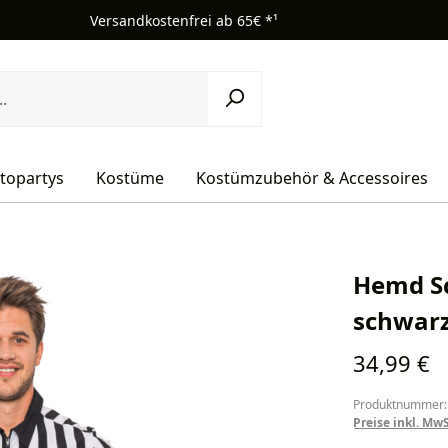
Versandkostenfrei ab 65€ *¹
topartys
Kostüme
Kostümzubehör & Accessoires
Hemd Sc
schwarz
Regulärer Pr
34,99 €
Produktnummer:
Preise inkl. Mw