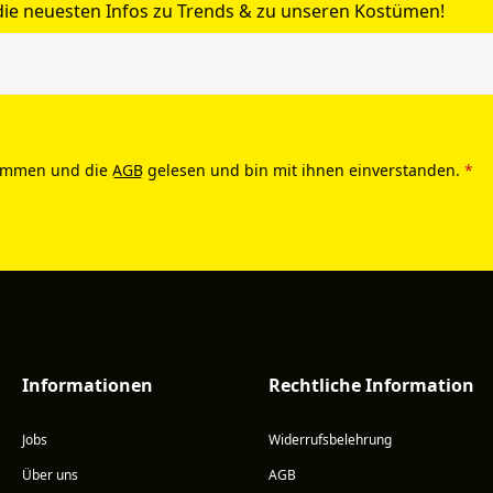
 die neuesten Infos zu Trends & zu unseren Kostümen!
ommen und die
AGB
gelesen und bin mit ihnen einverstanden.
*
Informationen
Rechtliche Information
Jobs
Widerrufsbelehrung
Über uns
AGB