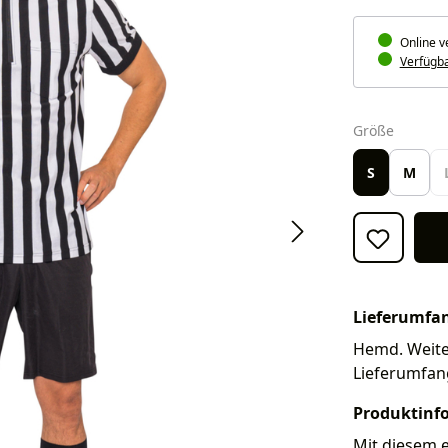
Online v
Verfügbar
auswäh
Größe
S
M
Lieferumfa
Hemd. Weiter
Lieferumfan
Produktinf
Mit diesem 