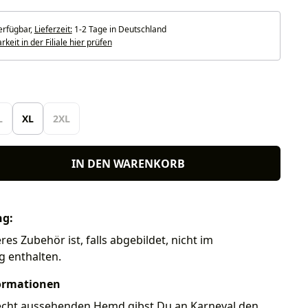
erfügbar,
Lieferzeit:
1-2 Tage in Deutschland
keit in der Filiale hier prüfen
len
L
XL
2XL
IN DEN WARENKORB
ng:
es Zubehör ist, falls abgebildet, nicht im
g enthalten.
ormationen
echt aussehenden Hemd gibst Du an Karneval den