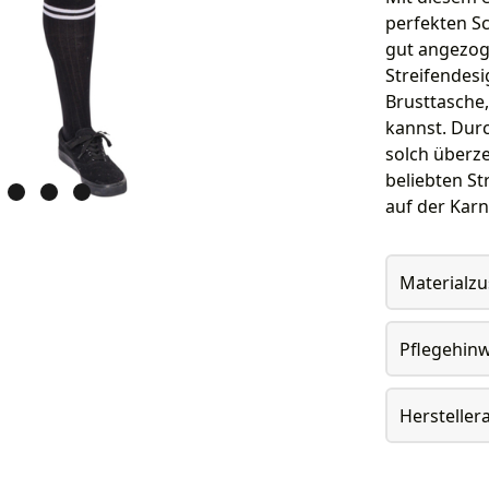
perfekten Sc
gut angezog
Streifendesi
Brusttasche
kannst. Durc
solch überze
beliebten St
auf der Karn
Materialz
Pflegehin
Herstelle