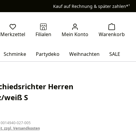
Kauf auf Rechnung & später zahlen*¹
Schminke
Partydeko
Weihnachten
SALE
hiedsrichter Herren
/weiß S
eis:
 0014940-027-005
St. zzgl. Versandkosten