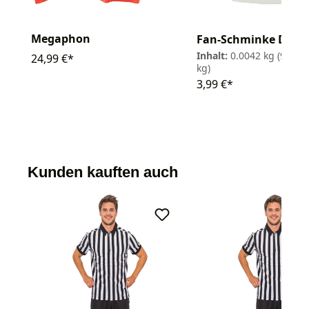
Megaphon
Fan-Schminke Deut
Inhalt:
0.0042 kg
(950,00
24,99 €*
kg)
3,99 €*
Kunden kauften auch