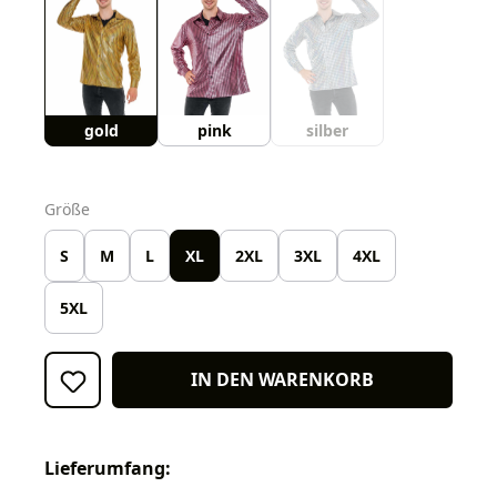
gold
pink
silber
auswählen
Größe
S
M
L
XL
2XL
3XL
4XL
5XL
IN DEN WARENKORB
Lieferumfang: