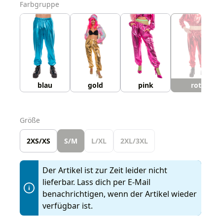
auswählen
Farbgruppe
blau
gold
pink
rot
auswählen
Größe
2XS/XS
S/M
L/XL
2XL/3XL
Der Artikel ist zur Zeit leider nicht
lieferbar. Lass dich per E-Mail
benachrichtigen, wenn der Artikel wieder
verfügbar ist.