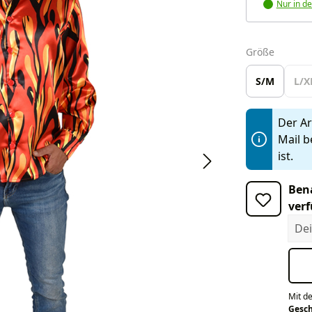
Nur in de
auswäh
Größe
S/M
L/X
Der Art
Mail b
ist.
Bena
verf
Dein
Mit d
Gesc