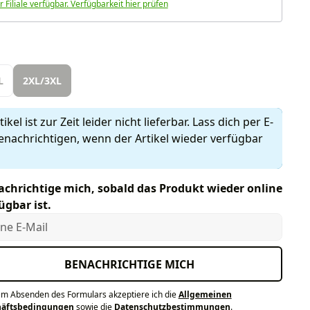
r Filiale verfügbar. Verfügbarkeit hier prüfen
len
L
2XL/3XL
ikel ist zur Zeit leider nicht lieferbar. Lass dich per E-
enachrichtigen, wenn der Artikel wieder verfügbar
chrichtige mich, sobald das Produkt wieder online
ügbar ist.
e E-Mail
BENACHRICHTIGE MICH
em Absenden des Formulars akzeptiere ich die
Allgemeinen
häftsbedingungen
sowie die
Datenschutzbestimmungen
.