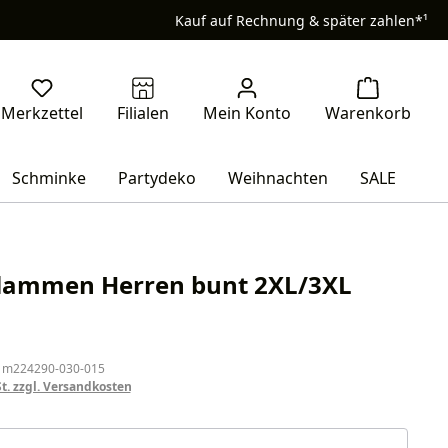
Kauf auf Rechnung & später zahlen*¹
Schminke
Partydeko
Weihnachten
SALE
lammen Herren bunt 2XL/3XL
eis:
 m224290-030-015
St. zzgl. Versandkosten