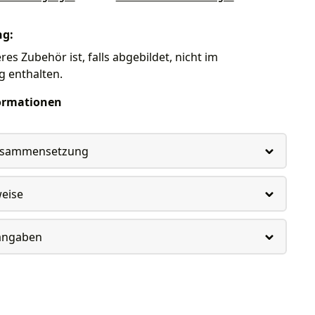
ng:
es Zubehör ist, falls abgebildet, nicht im
g enthalten.
ormationen
usammensetzung
weise
rangaben