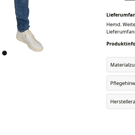
Lieferumfa
Hemd. Weiter
Lieferumfan
Produktinf
Materialz
Pflegehin
Herstelle