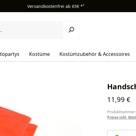
Versandkostenfrei ab 65€ *¹
topartys
Kostüme
Kostümzubehör & Accessoires
Handsch
Regulärer Pr
11,99 €
Produktnummer:
Preise inkl. Mw