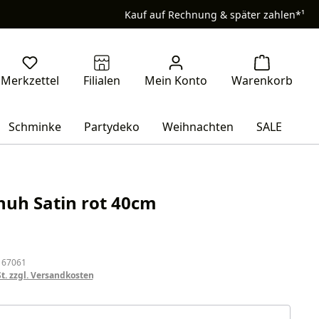
Kauf auf Rechnung & später zahlen*¹
Schminke
Partydeko
Weihnachten
SALE
uh Satin rot 40cm
eis:
 67061
St. zzgl. Versandkosten