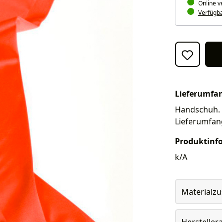
Online v
Verfügbar
Lieferumfa
Handschuh. W
Lieferumfan
Produktinf
k/A
Materialz
Herstelle