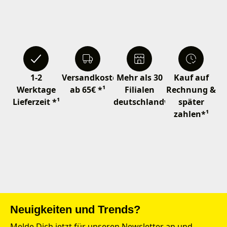
1-2
Versandkostenfrei
Mehr als 30
Kauf auf
Werktage
ab 65€ *¹
Filialen
Rechnung &
Lieferzeit *¹
deutschlandweit
später
zahlen*¹
Neuigkeiten und Trends?
Melde Dich jetzt für unseren Newsletter an und