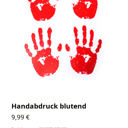
Handabdruck blutend
Regulärer Preis:
9,99 €