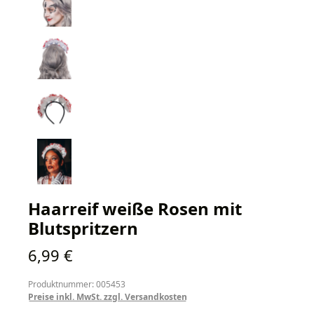
Haarreif weiße Rosen mit
Blutspritzern
Regulärer Preis:
6,99 €
Produktnummer: 005453
Preise inkl. MwSt. zzgl. Versandkosten