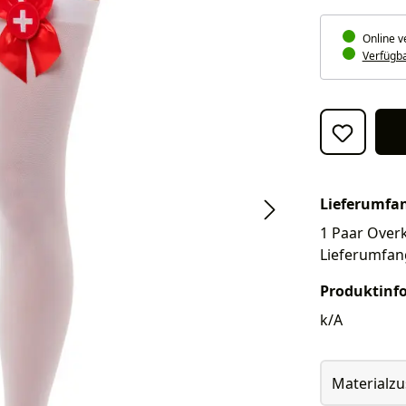
Online v
Verfügbar
Lieferumfa
1 Paar Overk
Lieferumfan
Produktinf
k/A
Materialz