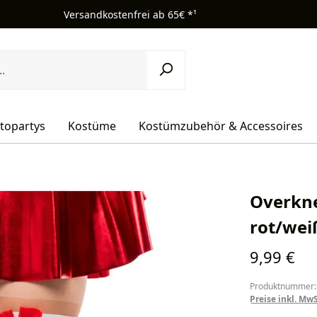
Versandkostenfrei ab 65€ *¹
topartys
Kostüme
Kostümzubehör & Accessoires
Overkn
rot/wei
Regulärer Pr
9,99 €
Produktnummer:
Preise inkl. Mw