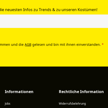
 die neuesten Infos zu Trends & zu unseren Kostümen!
ommen und die
AGB
gelesen und bin mit ihnen einverstanden.
*
Informationen
Rechtliche Information
Jobs
Widerrufsbelehrung