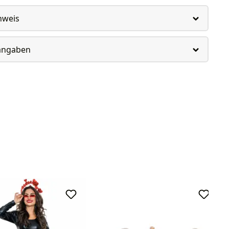
nweis
rangaben