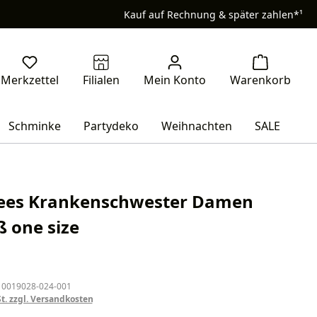
Kauf auf Rechnung & später zahlen*¹
Schminke
Partydeko
Weihnachten
SALE
ees Krankenschwester Damen
ß one size
eis:
 0019028-024-001
St. zzgl. Versandkosten