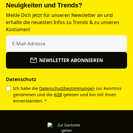
Neuigkeiten und Trends?
Melde Dich jetzt für unseren Newsletter an und
erhalte die neuesten Infos zu Trends & zu unseren
Kostümen!
NEWSLETTER ABONNIEREN
Datenschutz
Ich habe die
Datenschutzbestimmungen
zur Kenntnis
genommen und die
AGB
gelesen und bin mit ihnen
einverstanden.
*