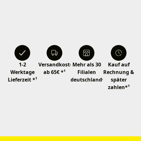
1-2
Versandkostenfrei
Mehr als 30
Kauf auf
Werktage
ab 65€ *¹
Filialen
Rechnung &
Lieferzeit *¹
deutschlandweit
später
zahlen*¹