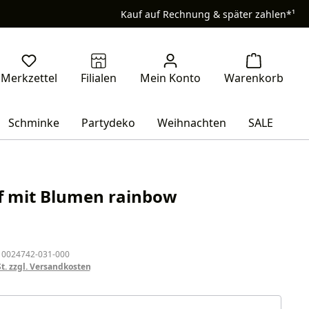
Kauf auf Rechnung & später zahlen*¹
Schminke
Partydeko
Weihnachten
SALE
f mit Blumen rainbow
eis:
 0024742-031-000
St. zzgl. Versandkosten