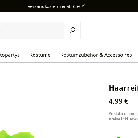
Versandkostenfrei ab 65€ *¹
topartys
Kostüme
Kostümzubehör & Accessoires
Haarrei
Regulärer Pr
4,99 €
Produktnummer:
Preise inkl. Mw