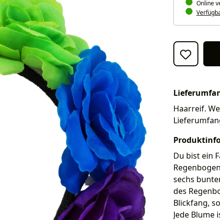
Online v
Verfügbar
Lieferumfa
Haarreif. Wei
Lieferumfan
Produktinf
Du bist ein F
Regenbogenf
sechs bunten
des Regenbo
Blickfang, 
Jede Blume i