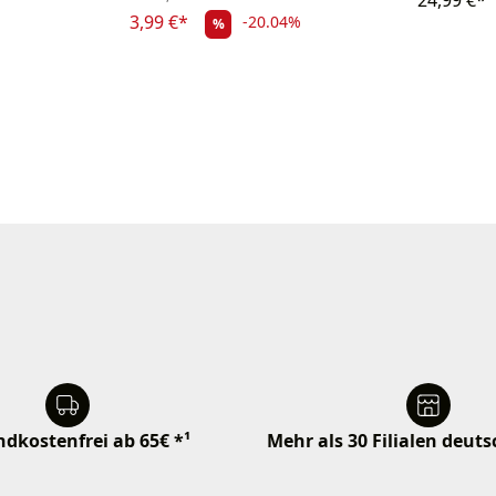
24,99 €*
3,99 €*
-20.04%
%
dkostenfrei ab 65€ *¹
Mehr als 30 Filialen deut