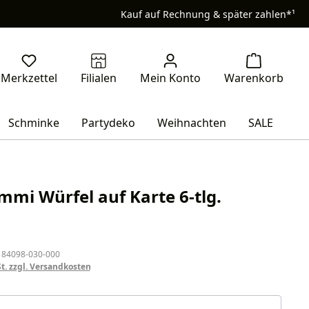
Kauf auf Rechnung & später zahlen*¹
Schminke
Partydeko
Weihnachten
SALE
mi Würfel auf Karte 6-tlg.
eis:
 84098-030-000
St. zzgl. Versandkosten