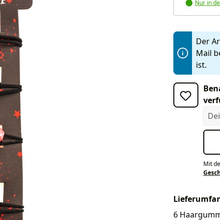
Nur in de
Der Art
Mail b
ist.
Bena
verf
Dein
Mit d
Gesc
Lieferumfa
6 Haargummis