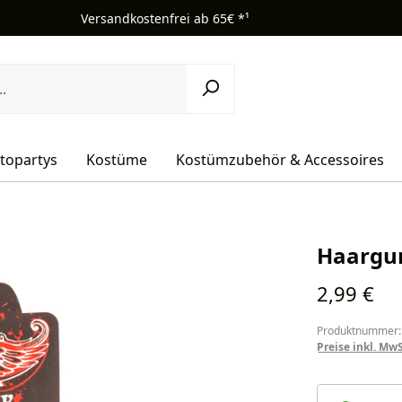
Versandkostenfrei ab 65€ *¹
topartys
Kostüme
Kostümzubehör & Accessoires
Haargum
Regulärer Pr
2,99 €
Produktnummer:
Preise inkl. Mw