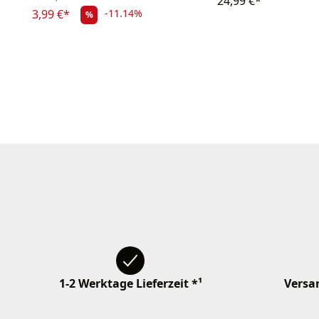
24,99 €*
3,99 €*
-11.14%
%
1-2 Werktage Lieferzeit *¹
Versan