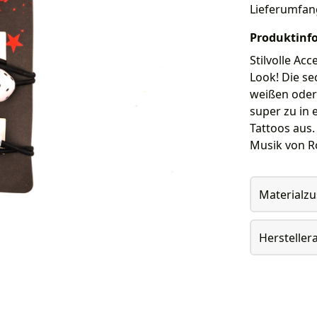
Lieferumfan
Produktinf
Stilvolle Ac
Look! Die s
weißen oder
super zu in 
Tattoos aus
Musik von Ro
Materialz
Herstelle