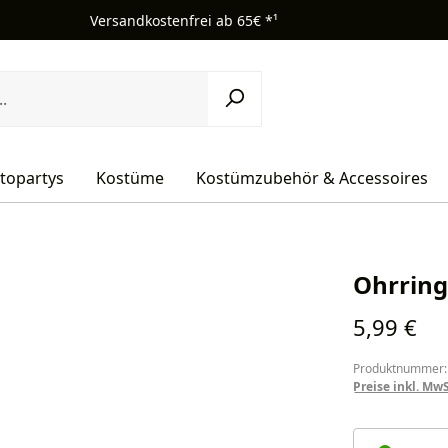
Versandkostenfrei ab 65€ *¹
topartys
Kostüme
Kostümzubehör & Accessoires
Ohrring
Regulärer Pr
5,99 €
Produktnummer:
Preise inkl. Mw