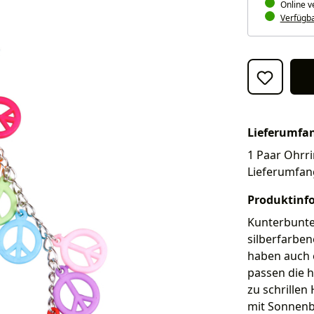
Online v
Verfügbar
Lieferumfa
1 Paar Ohrri
Lieferumfan
Produktinf
Kunterbunte
silberfarbe
haben auch 
passen die 
zu schrille
mit Sonnenb