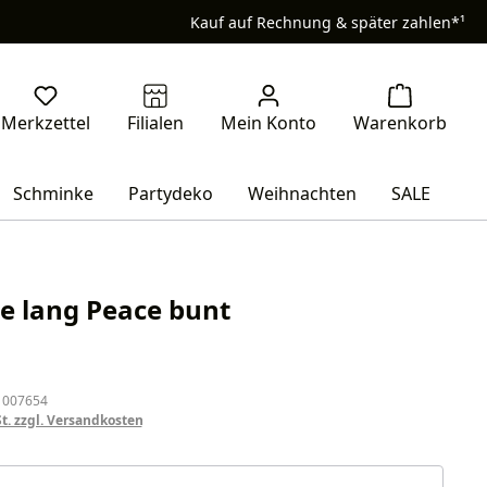
Kauf auf Rechnung & später zahlen*¹
Schminke
Partydeko
Weihnachten
SALE
e lang Peace bunt
eis:
 007654
St. zzgl. Versandkosten