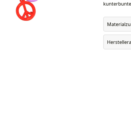
kunterbunten
Materialz
Herstelle