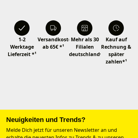
1-2
Versandkostenfrei
Mehr als 30
Kauf auf
Werktage
ab 65€ *¹
Filialen
Rechnung &
Lieferzeit *¹
deutschlandweit
später
zahlen*¹
Neuigkeiten und Trends?
Melde Dich jetzt für unseren Newsletter an und
erhalte die neuesten Infos zu Trends & zu unseren