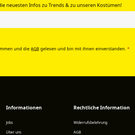
 die neuesten Infos zu Trends & zu unseren Kostümen!
ommen und die
AGB
gelesen und bin mit ihnen einverstanden.
*
Informationen
Rechtliche Information
Jobs
Widerrufsbelehrung
Über uns
AGB