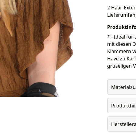
2 Haar-Exten
Lieferumfan
Produktinf
* - Ideal fü
mit diesen D
Klammern ve
Have zu Karn
gruseligen 
Materialz
Produkthi
Herstelle