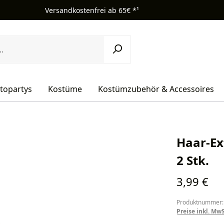
Versandkostenfrei ab 65€ *¹
topartys
Kostüme
Kostümzubehör & Accessoires
Haar-Ex
2 Stk.
Regulärer Pr
3,99 €
Produktnummer:
Preise inkl. Mw