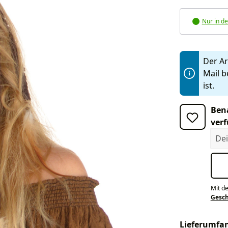
Nur in de
Der Art
Mail b
ist.
Bena
verf
Dein
Mit d
Gesc
Lieferumfa