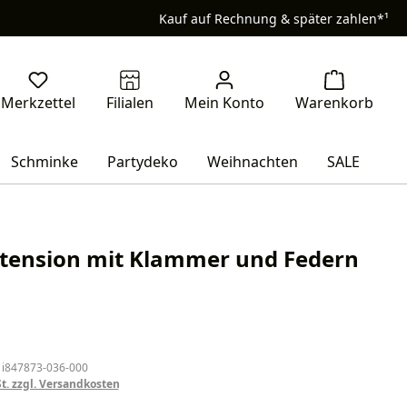
Kauf auf Rechnung & später zahlen*¹
Schminke
Partydeko
Weihnachten
SALE
tension mit Klammer und Federn
eis:
 i847873-036-000
St. zzgl. Versandkosten