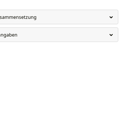
usammensetzung
rangaben