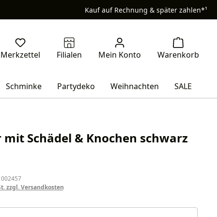
Kauf auf Rechnung & später zahlen*¹
Schminke
Partydeko
Weihnachten
SALE
r mit Schädel & Knochen schwarz
eis:
 002457
St. zzgl. Versandkosten