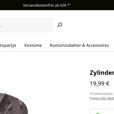
Versandkostenfrei ab 65€ *¹
topartys
Kostüme
Kostümzubehör & Accessoires
Zylinde
Regulärer Pr
19,99 €
Produktnummer:
Preise inkl. Mw