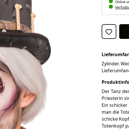
Online v
Verfügbar
Lieferumfa
Zylinder. Wei
Lieferumfan
Produktinf
Der Tanz der
Priesterin s
Ein schicker 
man die Tot
schicke Kop
Totenkopf p