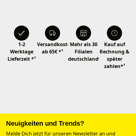
1-2
Versandkostenfrei
Mehr als 30
Kauf auf
Werktage
ab 65€ *¹
Filialen
Rechnung &
Lieferzeit *¹
deutschlandweit
später
zahlen*¹
Neuigkeiten und Trends?
Melde Dich jetzt für unseren Newsletter an und