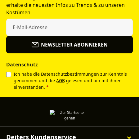
erhalte die neuesten Infos zu Trends & zu unseren
Kostümen!
NEWSLETTER ABONNIEREN
Datenschutz
Ich habe die
Datenschutzbestimmungen
zur Kenntnis
genommen und die
AGB
gelesen und bin mit ihnen
einverstanden.
*
Deiters Kundenservice