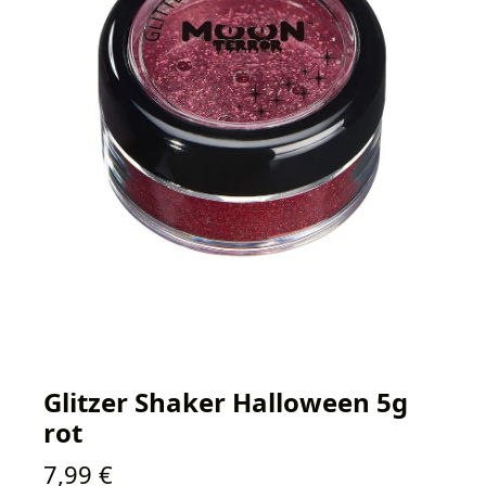
Glitzer Shaker Halloween 5g
rot
Regulärer Preis:
7,99 €