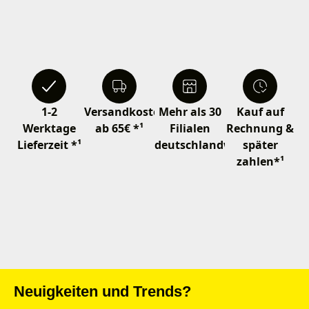
1-2
Versandkostenfrei
Mehr als 30
Kauf auf
Werktage
ab 65€ *¹
Filialen
Rechnung &
Lieferzeit *¹
deutschlandweit
später
zahlen*¹
Neuigkeiten und Trends?