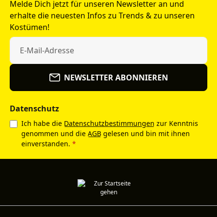
Melde Dich jetzt für unseren Newsletter an und
erhalte die neuesten Infos zu Trends & zu unseren
Kostümen!
NEWSLETTER ABONNIEREN
Datenschutz
Ich habe die
Datenschutzbestimmungen
zur Kenntnis
genommen und die
AGB
gelesen und bin mit ihnen
einverstanden.
*