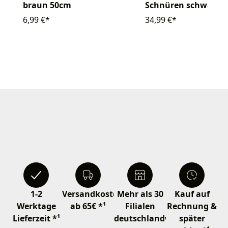
braun 50cm
Schnüren schwarz
6,99 €*
34,99 €*
1-2
Versandkostenfrei
Mehr als 30
Kauf auf
Werktage
ab 65€ *¹
Filialen
Rechnung &
Lieferzeit *¹
deutschlandweit
später