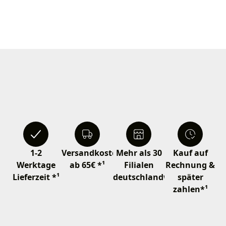
1-2
Versandkostenfrei
Mehr als 30
Kauf auf
Werktage
ab 65€ *¹
Filialen
Rechnung &
Lieferzeit *¹
deutschlandweit
später
zahlen*¹