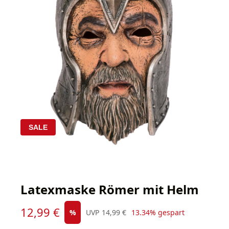
SALE
Latexmaske Römer mit Helm
Verkaufspreis:
12,99 €
Regulärer Preis:
%
UVP
14,99 €
13.34% gespart