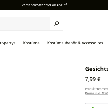
Versandkostenfrei ab 65€ *¹
topartys
Kostüme
Kostümzubehör & Accessoires
Gesicht
Regulärer Pr
7,99 €
Produktnummer:
Preise inkl. Mw