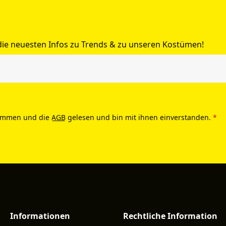
 die neuesten Infos zu Trends & zu unseren Kostümen!
ommen und die
AGB
gelesen und bin mit ihnen einverstanden.
*
Informationen
Rechtliche Information