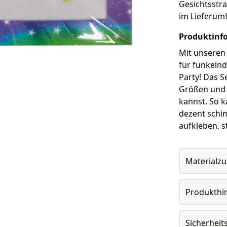
Gesichtsstra
im Lieferum
Produktinf
Mit unseren
für funkelnd
Party! Das S
Größen und F
kannst. So k
dezent schim
aufkleben, s
Materialz
Produkthi
Sicherheit