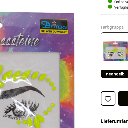
Online v
Verfügbar
a
Farbgruppe
neongelb
Lieferumfa