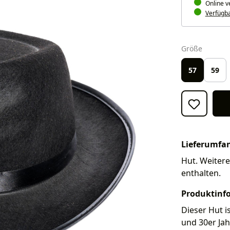
Online v
Verfügbar
auswäh
Größe
57
59
Lieferumfa
Hut. Weitere
enthalten.
Produktinf
Dieser Hut i
und 30er Ja