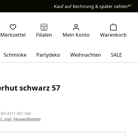
Kauf auf Rechnung & später zahlen*¹
Schminke
Partydeko
Weihnachten
SALE
rhut schwarz 57
eis:
 0014151-001-040
St. zzgl. Versandkosten