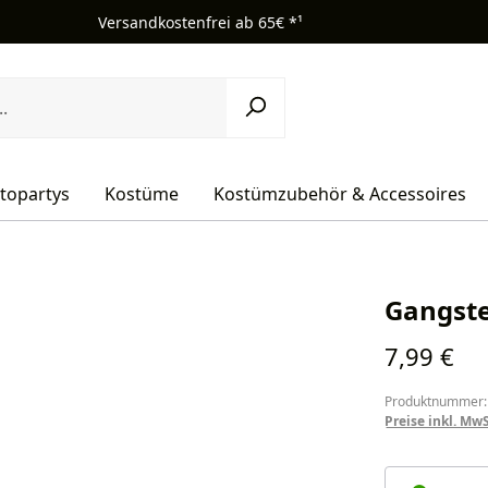
Versandkostenfrei ab 65€ *¹
topartys
Kostüme
Kostümzubehör & Accessoires
Gangste
Regulärer Pr
7,99 €
Produktnummer:
Preise inkl. Mw