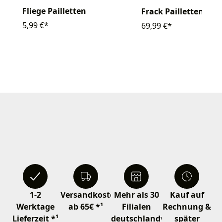
Fliege Pailletten
Frack Pailletten
5,99 €*
69,99 €*
1-2
Versandkostenfrei
Mehr als 30
Kauf auf
Werktage
ab 65€ *¹
Filialen
Rechnung &
Lieferzeit *¹
deutschlandweit
später