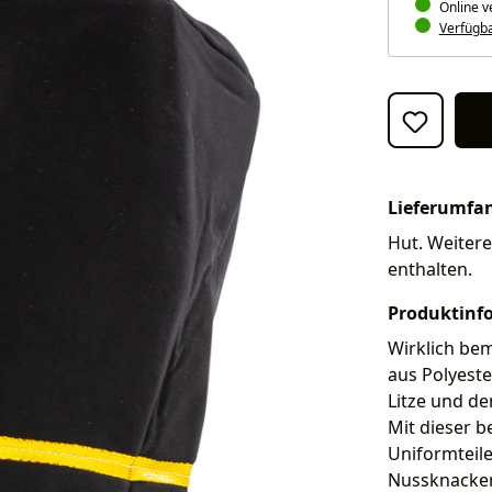
Online v
Verfügbar
Lieferumfa
Hut. Weitere
enthalten.
Produktinf
Wirklich be
aus Polyeste
Litze und d
Mit dieser 
Uniformteile
Nussknacker