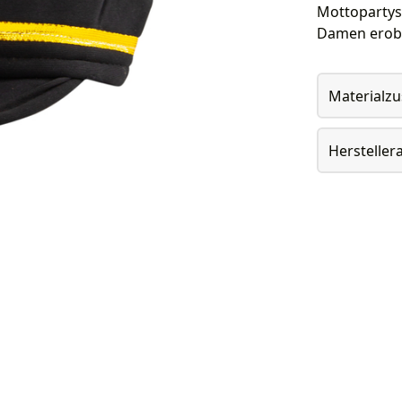
Mottopartys
Damen erob
Materialz
Herstelle