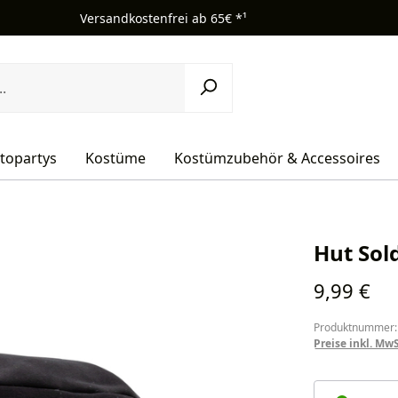
Versandkostenfrei ab 65€ *¹
topartys
Kostüme
Kostümzubehör & Accessoires
Hut Sol
Regulärer Pr
9,99 €
Produktnummer:
Preise inkl. Mw