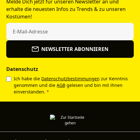
Melde Dich jetzt für unseren Newsletter an und
erhalte die neuesten Infos zu Trends & zu unseren
Kostümen!
NEWSLETTER ABONNIEREN
Datenschutz
Ich habe die
Datenschutzbestimmungen
zur Kenntnis
genommen und die
AGB
gelesen und bin mit ihnen
einverstanden.
*