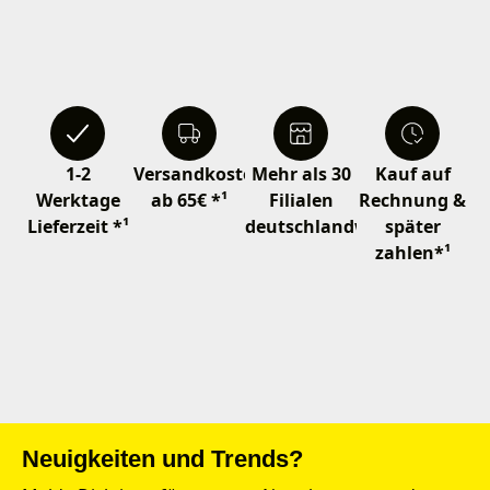
1-2
Versandkostenfrei
Mehr als 30
Kauf auf
Werktage
ab 65€ *¹
Filialen
Rechnung &
Lieferzeit *¹
deutschlandweit
später
zahlen*¹
Neuigkeiten und Trends?