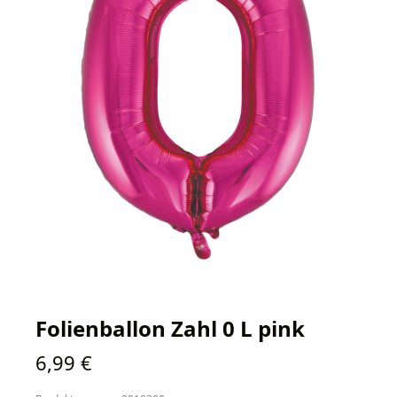
Folienballon Zahl 0 L pink
Regulärer Preis:
6,99 €