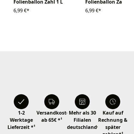
Folienballon Zahl 2 
Folienballon Zahl 1 L
6,99 €*
6,99 €*
1-2
Versandkostenfrei
Mehr als 30
Kauf auf
Werktage
ab 65€ *¹
Filialen
Rechnung &
Lieferzeit *¹
deutschlandweit
später