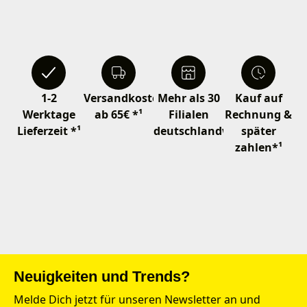
1-2
Versandkostenfrei
Mehr als 30
Kauf auf
Werktage
ab 65€ *¹
Filialen
Rechnung &
Lieferzeit *¹
deutschlandweit
später
zahlen*¹
Neuigkeiten und Trends?
Melde Dich jetzt für unseren Newsletter an und