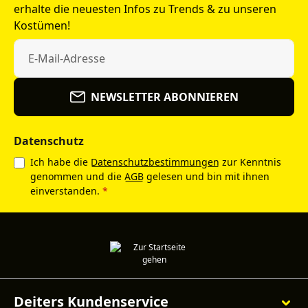
erhalte die neuesten Infos zu Trends & zu unseren
Kostümen!
NEWSLETTER ABONNIEREN
Datenschutz
Ich habe die
Datenschutzbestimmungen
zur Kenntnis
genommen und die
AGB
gelesen und bin mit ihnen
einverstanden.
*
Deiters Kundenservice