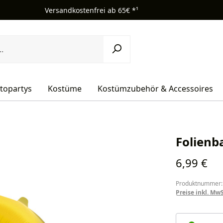
Versandkostenfrei ab 65€ *¹
topartys
Kostüme
Kostümzubehör & Accessoires
Folienba
Regulärer Pr
6,99 €
Produktnummer:
Preise inkl. Mw