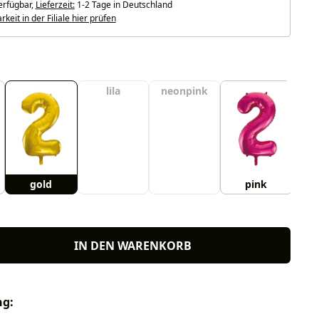
erfügbar,
Lieferzeit:
1-2 Tage in Deutschland
keit in der Filiale hier prüfen
uswählen
lila
neonpink
gold
pink
ro
IN DEN WARENKORB
ng: