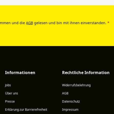
ommen und die
AGB
gelesen und bin mit ihnen einverstanden.
*
Informationen
Rechtliche Information
Jobs
Widerrufsbelehrung
Über uns
AGB
Presse
Datenschutz
Erklärung zur Barrierefreiheit
Impressum