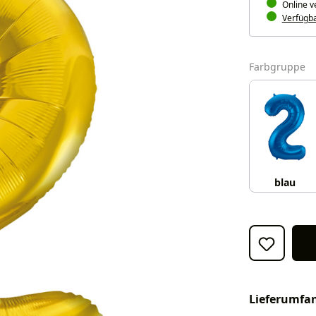
Online v
Verfügbar
a
Farbgruppe
blau
Lieferumfa