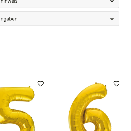
shinweis
rangaben