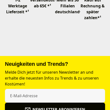
1-2
Versandkostenfrei
Mehr als 30
Kauf auf
Werktage
ab 65€ *¹
Filialen
Rechnung &
Lieferzeit *¹
deutschlandweit
später
zahlen*¹
Neuigkeiten und Trends?
Melde Dich jetzt für unseren Newsletter an und
erhalte die neuesten Infos zu Trends & zu unseren
Kostümen!
NEWSLETTER ABONNIEREN