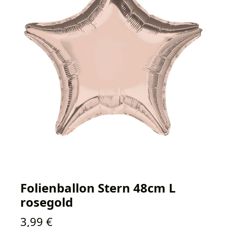
Folienballon Stern 48cm L
rosegold
Regulärer Preis:
3,99 €