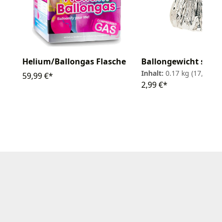
Ballongewicht silbe
Helium/Ballongas Flasche
Inhalt:
0.17 kg
(17,59 € /
59,99 €*
2,99 €*