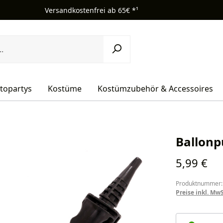
Versandkostenfrei ab 65€ *¹
topartys
Kostüme
Kostümzubehör & Accessoires
Ballonp
Regulärer Pr
5,99 €
Produktnummer:
Preise inkl. Mw