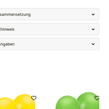
usammensetzung
shinweis
rangaben