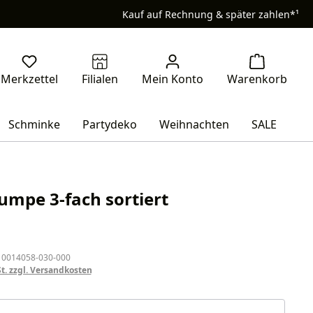
Kauf auf Rechnung & später zahlen*¹
Schminke
Partydeko
Weihnachten
SALE
umpe 3-fach sortiert
eis:
 0014058-030-000
St. zzgl. Versandkosten