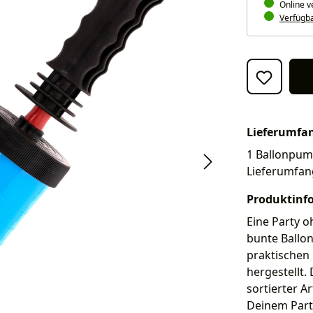
Online v
Verfügbar
Lieferumfa
1 Ballonpump
Lieferumfan
Produktinf
Eine Party o
bunte Ballon
praktischen 
hergestellt. 
sortierter A
Deinem Party