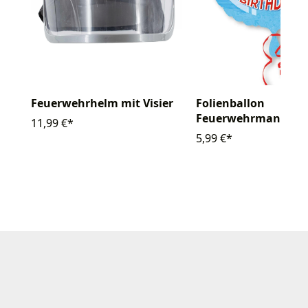
Folienballon
Feuerwehrhelm mit Visier
Feuerwehrmann Sa
11,99 €*
Happy Birthday S
5,99 €*