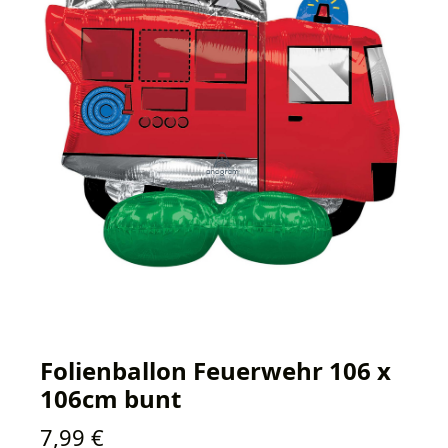
Folienballon Feuerwehr 106 x
106cm bunt
Regulärer Preis:
7,99 €