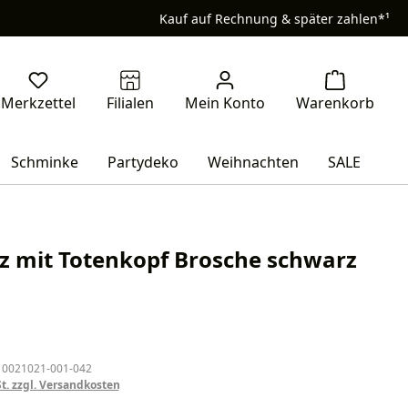
Kauf auf Rechnung & später zahlen*¹
Schminke
Partydeko
Weihnachten
SALE
tz mit Totenkopf Brosche schwarz
eis:
 0021021-001-042
St. zzgl. Versandkosten