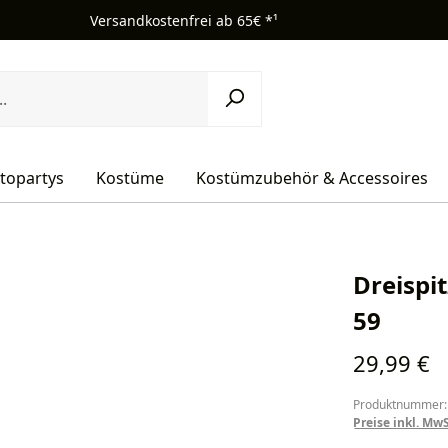
Versandkostenfrei ab 65€ *¹
topartys
Kostüme
Kostümzubehör & Accessoires
Dreispi
59
Regulärer Pr
29,99 €
Produktnummer:
Preise inkl. Mw