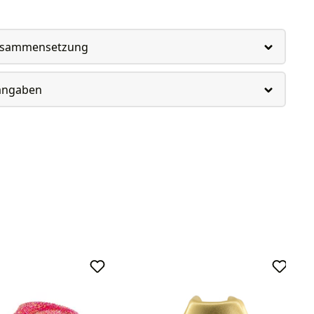
usammensetzung
rangaben