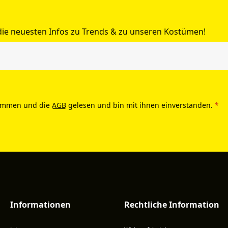
 die neuesten Infos zu Trends & zu unseren Kostümen!
ommen und die
AGB
gelesen und bin mit ihnen einverstanden.
*
Informationen
Rechtliche Information