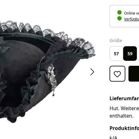
Online v
Verfügbar
auswäh
Größe
57
59
Lieferumfa
Hut. Weitere
enthalten.
Produktinf
k/A