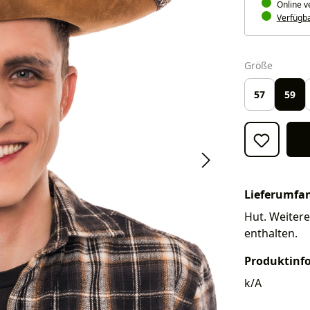
Online v
Verfügbar
auswäh
Größe
57
59
Lieferumfa
Hut. Weitere
enthalten.
Produktinf
k/A