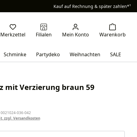
Kauf auf Rechnung & später zahlen*¹
Schminke
Partydeko
Weihnachten
SALE
tz mit Verzierung braun 59
eis:
 0021024-036-042
St. zzgl. Versandkosten