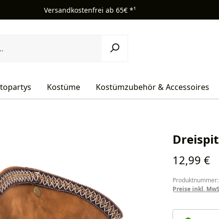
Versandkostenfrei ab 65€ *¹
topartys
Kostüme
Kostümzubehör & Accessoires
Dreispi
Regulärer Pr
12,99 €
Produktnummer:
Preise inkl. Mw