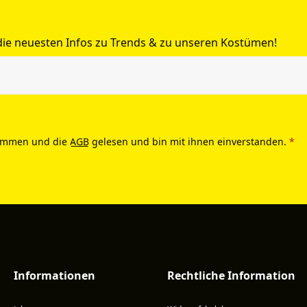
 die neuesten Infos zu Trends & zu unseren Kostümen!
ommen und die
AGB
gelesen und bin mit ihnen einverstanden.
*
Informationen
Rechtliche Information