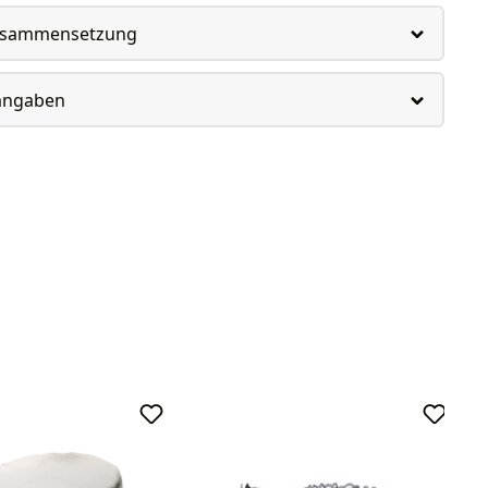
usammensetzung
rangaben