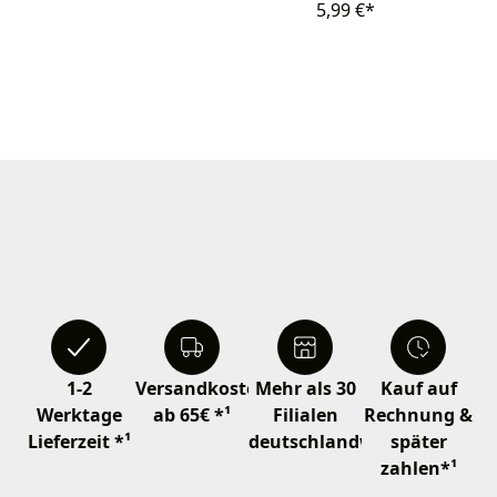
5,99 €*
1-2
Versandkostenfrei
Mehr als 30
Kauf auf
Werktage
ab 65€ *¹
Filialen
Rechnung &
Lieferzeit *¹
deutschlandweit
später
zahlen*¹